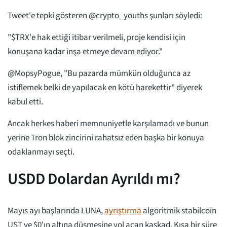
Tweet'e tepki gösteren @crypto_youths şunları söyledi:
"$TRX'e hak ettiği itibar verilmeli, proje kendisi için
konuşana kadar inşa etmeye devam ediyor."
@MopsyPogue, "Bu pazarda mümkün olduğunca az
istiflemek belki de yapılacak en kötü harekettir" diyerek
kabul etti.
Ancak herkes haberi memnuniyetle karşılamadı ve bunun
yerine Tron blok zincirini rahatsız eden başka bir konuya
odaklanmayı seçti.
USDD Dolardan Ayrıldı mı?
Mayıs ayı başlarında LUNA,
ayrıştırma
algoritmik stabilcoin
UST ve $0'ın altına düşmesine yol açan kaskad. Kısa bir süre