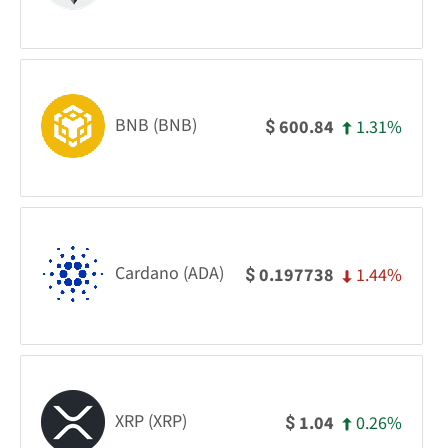
BNB (BNB)
1.31%
600.84
$
Cardano (ADA)
1.44%
0.197738
$
XRP (XRP)
0.26%
1.04
$