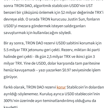
sonra TRON DAO, algoritmik stabilcoin USDD'nin UST
benzeri bir çöküşünü önlemek için $2 milyar değerinde TRX'i
devreye aldı. O sırada TRON kurucusu Justin Sun, fonların
USDD'yi mezara göndermek isteyen saldırganları
savuşturmak için kullanılacağını söyledi.
Bir ay sonra, TRON DAO rezervi USDD sabitini korumak için
5.5 milyar TRX jetonunu geri çekti. Rezerv, miktarı iki parti
halinde geri çekti - ilk gün 2,5 milyar TRX ve ikinci gün 3
milyar TRX. Yine de USDD, dolar karşısında tam paritesine
henüz kavuşamadı – yazı yazarken $0.97 seviyesinde işlem
görüyor.
Farklı olarak, TRON DAO rezervi
korur
Stabilcoin'in dolardan
ayrıldığı söylenemez. Kuruluş ayrıca USDD stablecoin'inin
300%'nin üzerinde aşırı teminatlandırılmış olduğunu da
kaydetti.