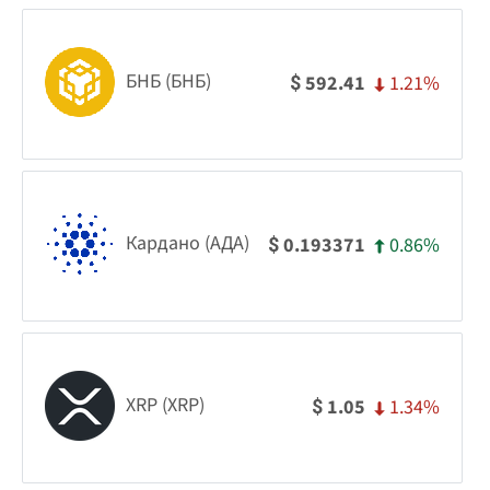
БНБ (БНБ)
1.21%
592.41
$
Кардано (АДА)
0.86%
0.193371
$
XRP (XRP)
1.34%
1.05
$