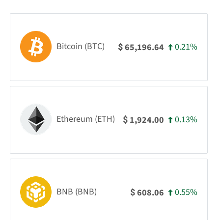
Bitcoin (BTC)
0.21%
65,196.64
$
Ethereum (ETH)
0.13%
1,924.00
$
BNB (BNB)
0.55%
608.06
$