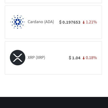
Cardano (ADA)
1.21%
0.197653
$
XRP (XRP)
0.18%
1.04
$