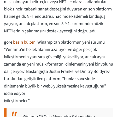
misli olmayan belirteçler veya NFT'ler olarak adlandırılan
blok zinciri tabanlı sanat desteğini duyuran en son platform
haline geldi. NFT endüstrisi, hacimde kademeli bir düşüş
yaşıyor, ancak platform, en son 5.9.1 sürümünde müzik
NFT'lerinin çalınmasını destekleyeceğini doğruladı.
göre
basın bülteni
Winamp'tan platformun yeni sürümü
"Winamp'ın bellek alanını azaltıyor ve diğer pek çok
iyileştirmenin yanı sıra güvenliği yükseltiyor, ancak aynı
zamanda en yeni müzik formatını dinlemenin yeni bir yolunu
da içeriyor." Başlangıçta Justin Frankel ve Dmitry Boldyrev
tarafından geliştirilen platform, "bunlar sayesinde
dinlemenin büyük bir web3 yükseltmesine kavuştuğunu"
iddia ediyor
iyileştirmeler."
Winamp CEO'su Alexandre Saboundjian,