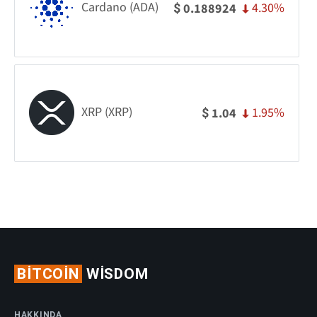
Cardano (ADA)
4.30%
0.188924
$
XRP (XRP)
1.95%
1.04
$
BITCOIN
WISDOM
HAKKINDA