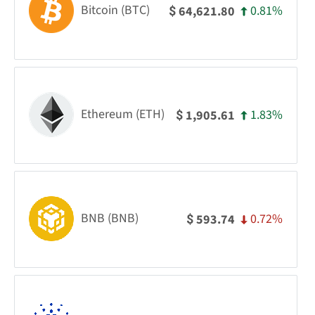
Bitcoin (BTC)
0.81%
64,621.80
$
Ethereum (ETH)
1.83%
1,905.61
$
BNB (BNB)
0.72%
593.74
$