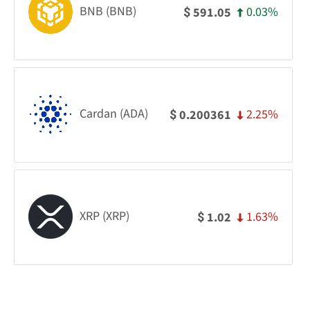
BNB (BNB)
0.03%
591.05
$
Cardan (ADA)
2.25%
0.200361
$
XRP (XRP)
1.63%
1.02
$