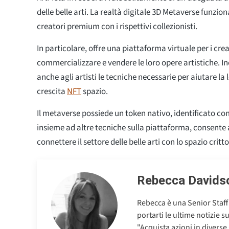
delle belle arti. La realtà digitale 3D Metaverse funzio
creatori premium con i rispettivi collezionisti.
In particolare, offre una piattaforma virtuale per i cre
commercializzare e vendere le loro opere artistiche. In
anche agli artisti le tecniche necessarie per aiutare la
crescita
NFT
spazio.
Il metaverse possiede un token nativo, identificato c
insieme ad altre tecniche sulla piattaforma, consente 
connettere il settore delle belle arti con lo spazio critt
Rebecca Davids
Rebecca è una Senior Staff
portarti le ultime notizie s
"Acquista azioni in diverse