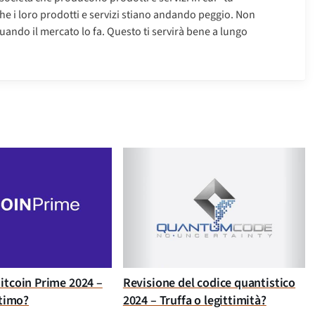
che i loro prodotti e servizi stiano andando peggio. Non
uando il mercato lo fa. Questo ti servirà bene a lungo
itcoin Prime 2024 –
Revisione del codice quantistico
ttimo?
2024 – Truffa o legittimità?