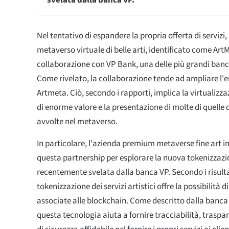
svelata dalla banca VP.
Nel tentativo di espandere la propria offerta di servizi
metaverso virtuale di belle arti, identificato come Ar
collaborazione con VP Bank, una delle più grandi banc
Come rivelato, la collaborazione tende ad ampliare l'er
Artmeta. Ciò, secondo i rapporti, implica la virtualizzaz
di enorme valore e la presentazione di molte di quelle c
avvolte nel metaverso.
In particolare, l'azienda premium metaverse fine art 
questa partnership per esplorare la nuova tokenizzazion
recentemente svelata dalla banca VP. Secondo i risulta
tokenizzazione dei servizi artistici offre la possibilità d
associate alle blockchain. Come descritto dalla banca 
questa tecnologia aiuta a fornire tracciabilità, tras