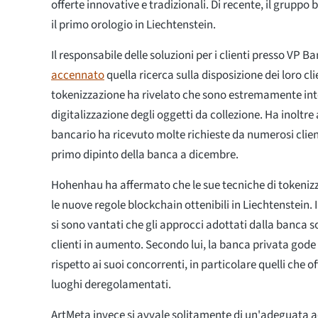
offerte innovative e tradizionali. Di recente, il gruppo
il primo orologio in Liechtenstein.
Il responsabile delle soluzioni per i clienti presso V
accennato
quella ricerca sulla disposizione dei loro clie
tokenizzazione ha rivelato che sono estremamente inte
digitalizzazione degli oggetti da collezione. Ha inoltre
bancario ha ricevuto molte richieste da numerosi client
primo dipinto della banca a dicembre.
Hohenhau ha affermato che le sue tecniche di tokenizz
le nuove regole blockchain ottenibili in Liechtenstein. In
si sono vantati che gli approcci adottati dalla banca s
clienti in aumento. Secondo lui, la banca privata gode
rispetto ai suoi concorrenti, in particolare quelli che off
luoghi deregolamentati.
ArtMeta invece si avvale solitamente di un'adeguata a