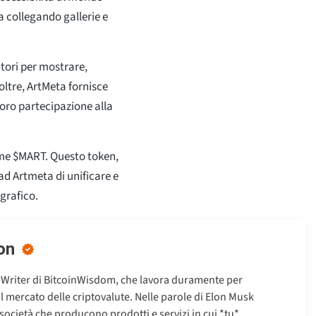
na collegando gallerie e
atori per mostrare,
oltre, ArtMeta fornisce
 loro partecipazione alla
ome $MART. Questo token,
ad Artmeta di unificare e
ografico.
on
 Writer di BitcoinWisdom, che lavora duramente per
ul mercato delle criptovalute. Nelle parole di Elon Musk
 società che producono prodotti e servizi in cui *tu*