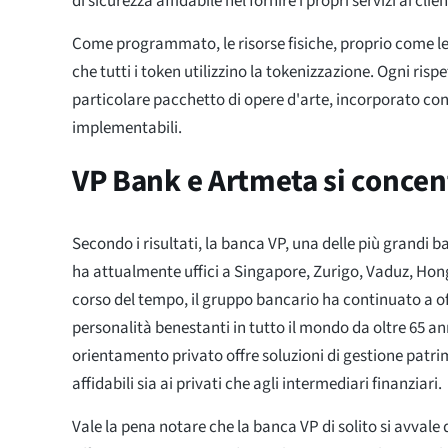
di sicurezza affidabile nel fornire i propri servizi ai clien
Come programmato, le risorse fisiche, proprio come le
che tutti i token utilizzino la tokenizzazione. Ogni risp
particolare pacchetto di opere d'arte, incorporato con 
implementabili.
VP Bank e Artmeta si conce
Secondo i risultati, la banca VP, una delle più grandi b
ha attualmente uffici a Singapore, Zurigo, Vaduz, Hon
corso del tempo, il gruppo bancario ha continuato a off
personalità benestanti in tutto il mondo da oltre 65 ann
orientamento privato offre soluzioni di gestione patri
affidabili sia ai privati che agli intermediari finanziari.
Vale la pena notare che la banca VP di solito si avvale