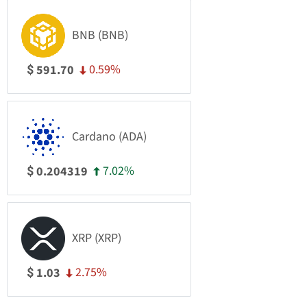
BNB (BNB)
0.59%
591.70
$
Cardano (ADA)
7.02%
0.204319
$
XRP (XRP)
2.75%
1.03
$