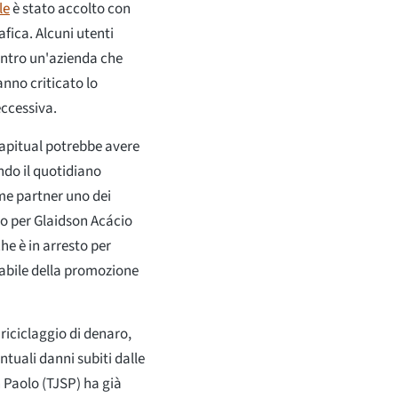
le
è stato accolto con
fica. Alcuni utenti
ontro un'azienda che
anno criticato lo
ccessiva.
Capitual potrebbe avere
ndo il quotidiano
me partner uno dei
ro per Glaidson Acácio
he è in arresto per
abile della promozione
riciclaggio di denaro,
tuali danni subiti dalle
n Paolo (TJSP) ha già