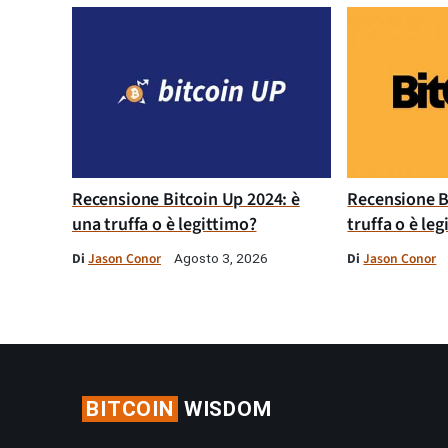
Recensione Bitcoin Up 2024: è
Recensione B
una truffa o è legittimo?
truffa o è le
Di
Jason Conor
Di
Jason Conor
Agosto 3, 2026
BITCOIN
WISDOM