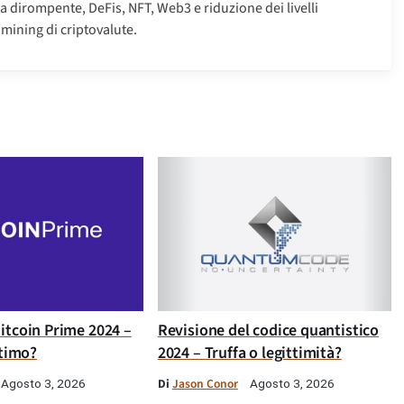
 dirompente, DeFis, NFT, Web3 e riduzione dei livelli
mining di criptovalute.
itcoin Prime 2024 –
Revisione del codice quantistico
ttimo?
2024 – Truffa o legittimità?
Di
Jason Conor
Agosto 3, 2026
Agosto 3, 2026