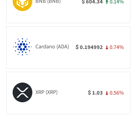
BNB (BNB)
0.14%
604.34
$
Cardano (ADA)
0.74%
0.194992
$
XRP (XRP)
0.56%
1.03
$