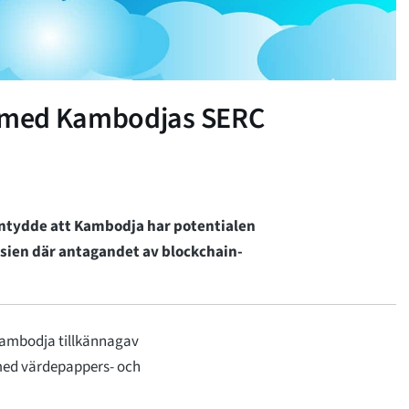
 med Kambodjas SERC
 antydde att Kambodja har potentialen
sien där antagandet av blockchain-
 Kambodja tillkännagav
med värdepappers- och