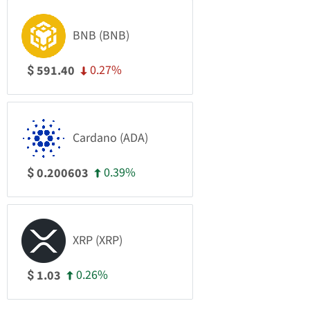
BNB (BNB)
0.27%
591.40
$
Cardano (ADA)
0.39%
0.200603
$
XRP (XRP)
0.26%
1.03
$