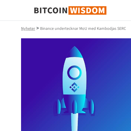
Bitcoin Wisdom
>
Nyheter
Binance undertecknar MoU med Kambodjas SERC