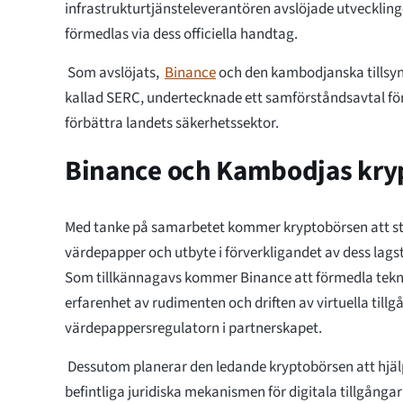
infrastrukturtjänsteleverantören avslöjade utveckling
förmedlas via dess officiella handtag.
Som avslöjats,
Binance
och den kambodjanska tillsy
kallad SERC, undertecknade ett samförståndsavtal för
förbättra landets säkerhetssektor.
Binance och Kambodjas kr
Med tanke på samarbetet kommer kryptobörsen att s
värdepapper och utbyte i förverkligandet av dess lags
Som tillkännagavs kommer Binance att förmedla tekni
erfarenhet av rudimenten och driften av virtuella tillgå
värdepappersregulatorn i partnerskapet.
Dessutom planerar den ledande kryptobörsen att hjälp
befintliga juridiska mekanismen för digitala tillgånga