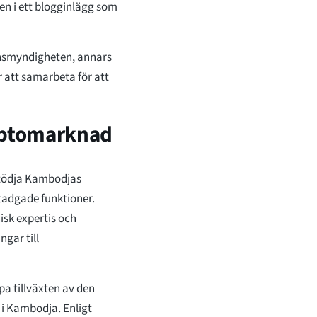
en i ett blogginlägg som
nsmyndigheten, annars
 att samarbeta för att
yptomarknad
tödja Kambodjas
tadgade funktioner.
sk expertis och
ngar till
a tillväxten av den
r i Kambodja. Enligt