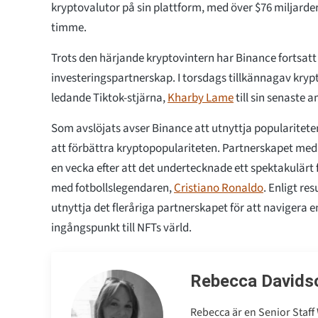
kryptovalutor på sin plattform, med över $76 miljarde
timme.
Trots den härjande kryptovintern har Binance fortsatt 
investeringspartnerskap. I torsdags tillkännagav kryp
ledande Tiktok-stjärna,
Kharby Lame
till sin senaste
Som avslöjats avser Binance att utnyttja populariteten
att förbättra kryptopopulariteten. Partnerskapet m
en vecka efter att det undertecknade ett spektakulärt 
med fotbollslegendaren,
Cristiano Ronaldo
. Enligt re
utnyttja det fleråriga partnerskapet för att navigera
ingångspunkt till NFTs värld.
Rebecca Davids
Rebecca är en Senior Staff 