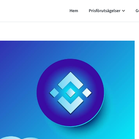
Hem
Prisförutsägelser
G