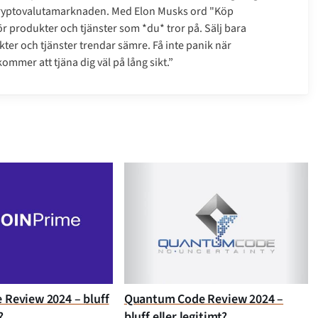
kryptovalutamarknaden. Med Elon Musks ord "Köp
gör produkter och tjänster som *du* tror på. Sälj bara
ter och tjänster trendar sämre. Få inte panik när
mmer att tjäna dig väl på lång sikt.”
 Review 2024 – bluff
Quantum Code Review 2024 –
?
bluff eller legitimt?