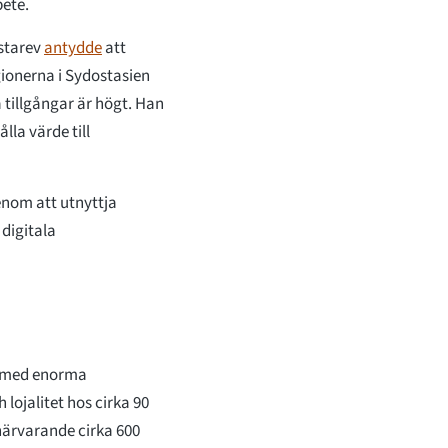
ete.
ostarev
antydde
att
ionerna i Sydostasien
 tillgångar är högt. Han
lla värde till
enom att utnyttja
digitala
s med enorma
lojalitet hos cirka 90
närvarande cirka 600