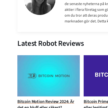
de senaste nyheterna på 
aktier i flera företag som 
om du tror att deras produk
marknaden gör det. Detta ko
Latest Robot Reviews
Bitcoin Motion Review 2024: Är
Bitcoin Prime
det en bluff eller säkert?
eller legitimt