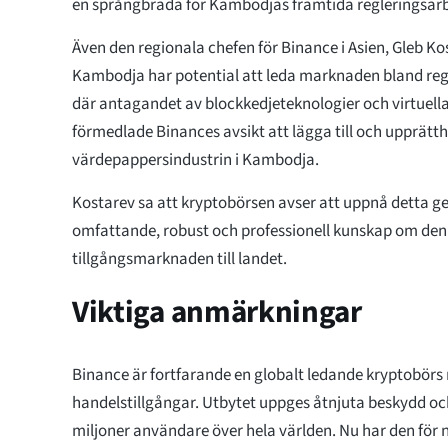
en språngbräda för Kambodjas framtida regleringsarb
Även den regionala chefen för Binance i Asien, Gleb K
Kambodja har potential att leda marknaden bland reg
där antagandet av blockkedjeteknologier och virtuella
förmedlade Binances avsikt att lägga till och upprätthå
värdepappersindustrin i Kambodja.
Kostarev sa att kryptobörsen avser att uppnå detta g
omfattande, robust och professionell kunskap om den 
tillgångsmarknaden till landet.
Viktiga anmärkningar
Binance är fortfarande en globalt ledande kryptobör
handelstillgångar. Utbytet uppges åtnjuta beskydd och 
miljoner användare över hela världen. Nu har den för 