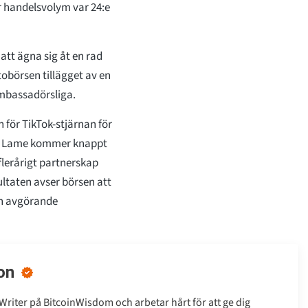
r handelsvolym var 24:e
att ägna sig åt en rad
tobörsen tillägget av en
 ambassadörsliga.
 för TikTok-stjärnan för
ed Lame kommer knappt
flerårigt partnerskap
sultaten avser börsen att
 en avgörande
on
Writer på BitcoinWisdom och arbetar hårt för att ge dig