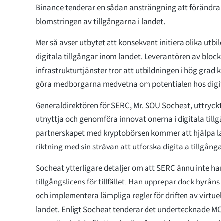
Binance tenderar en sådan ansträngning att förändra
blomstringen av tillgångarna i landet.
Mer så avser utbytet att konsekvent initiera olika utb
digitala tillgångar inom landet. Leverantören av bloc
infrastrukturtjänster tror att utbildningen i hög grad k
göra medborgarna medvetna om potentialen hos digita
Generaldirektören för SERC, Mr. SOU Socheat, uttryck
utnyttja och genomföra innovationerna i digitala till
partnerskapet med kryptobörsen kommer att hjälpa lan
riktning med sin strävan att utforska digitala tillgång
Socheat ytterligare detaljer om att SERC ännu inte ha
tillgångslicens för tillfället. Han upprepar dock byråns
och implementera lämpliga regler för driften av virtue
landet. Enligt Socheat tenderar det undertecknade M