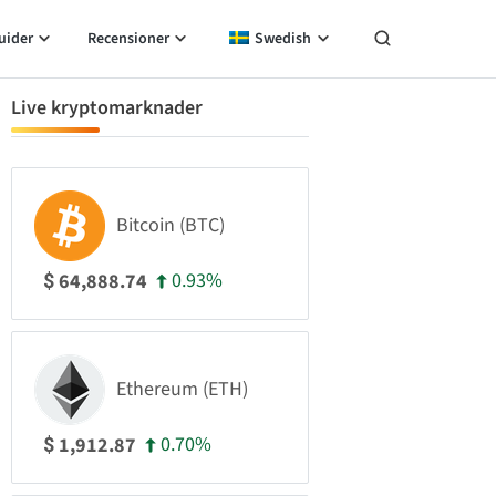
uider
Recensioner
Swedish
Live kryptomarknader
Bitcoin (BTC)
0.93%
64,888.74
$
Ethereum (ETH)
0.70%
1,912.87
$