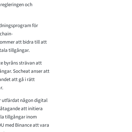
 regleringen och
ildningsprogram för
kchain-
ommer att bidra till att
la tillgångar.
te byråns strävan att
gångar. Socheat anser att
det att gå i rätt
ar.
r utfärdat någon digital
 åtagande att initiera
lla tillgångar inom
OU med Binance att vara