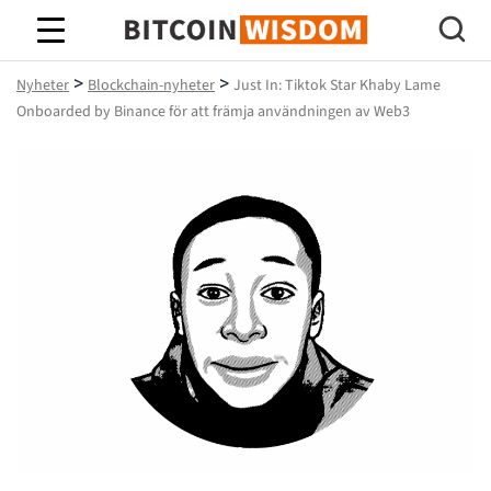
Bitcoin Wisdom
>
>
Nyheter
Blockchain-nyheter
Just In: Tiktok Star Khaby Lame
Onboarded by Binance för att främja användningen av Web3