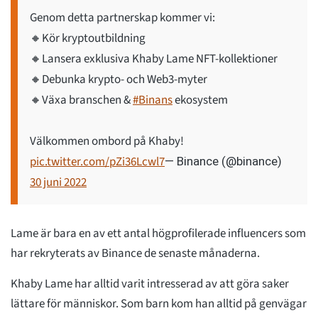
Genom detta partnerskap kommer vi:
🔸Kör kryptoutbildning
🔸Lansera exklusiva Khaby Lame NFT-kollektioner
🔸Debunka krypto- och Web3-myter
🔸Växa branschen &
#Binans
ekosystem
Välkommen ombord på Khaby!
pic.twitter.com/pZi36Lcwl7
— Binance (@binance)
30 juni 2022
Lame är bara en av ett antal högprofilerade influencers som
har rekryterats av Binance de senaste månaderna.
Khaby Lame har alltid varit intresserad av att göra saker
lättare för människor. Som barn kom han alltid på genvägar