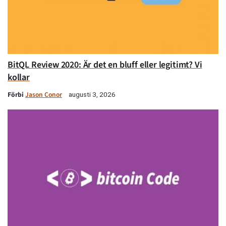
BitQL Review 2020: Är det en bluff eller legitimt? Vi
kollar
Förbi
Jason Conor
augusti 3, 2026