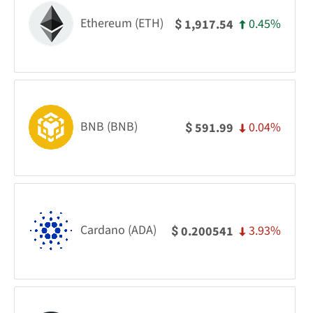
Ethereum (ETH)
0.45%
1,917.54
$
BNB (BNB)
0.04%
591.99
$
Cardano (ADA)
3.93%
0.200541
$