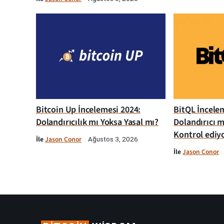
Bitcoin Up İncelemesi 2024:
BitQL İncelem
Dolandırıcılık mı Yoksa Yasal mı?
Dolandırıcı m
Kontrol ediy
İle
Jason Conor
Ağustos 3, 2026
İle
Jason Conor