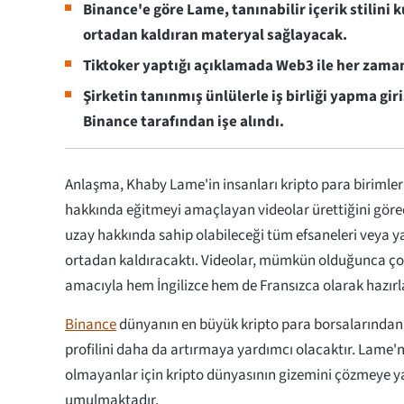
Binance'e göre Lame, tanınabilir içerik stilini
ortadan kaldıran materyal sağlayacak.
Tiktoker yaptığı açıklamada Web3 ile her zaman i
Şirketin tanınmış ünlülerle iş birliği yapma gir
Binance tarafından işe alındı.
Anlaşma, Khaby Lame'in insanları kripto para birimleri v
hakkında eğitmeyi amaçlayan videolar ürettiğini görec
uzay hakkında sahip olabileceği tüm efsaneleri veya y
ortadan kaldıracaktı. Videolar, mümkün olduğunca ço
amacıyla hem İngilizce hem de Fransızca olarak hazırl
Binance
dünyanın en büyük kripto para borsalarından b
profilini daha da artırmaya yardımcı olacaktır. Lame'n
olmayanlar için kripto dünyasının gizemini çözmeye y
umulmaktadır.