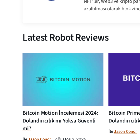
NFT'ler, Web3 ve kripto par
azaltılması olarak blok zinc
Latest Robot Reviews
Bitcoin Motion İncelemesi 2024:
Bitcoin Prim
Dolandırıcılık mı Yoksa Güvenli
Dolandırıcılı
mi?
İle
Jason Conor
İle
Jason Conor
Ağustos 3, 2026