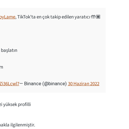
byLame
, TikTok'ta en çok takip edilen yaratıcı 🤲🏾
 başlatın
em
pZi36Lcwl7
30 Haziran 2022
— Binance (@binance)
 yüksek profilli
kla ilgilenmiştir.