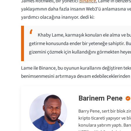
James Rothwell, bir yönetici
Binance
, Lame'in benzers
yaklaşımının daha fazla insanın Web3'ü anlamasına 
yardımcı olacağına inanıyor. dedi ki:
Khaby Lame, karmaşık konuları ele alma ve bunları
getirme konusunda ender bir yeteneğe sahiptir. Bu
gizemini çözmek için kullandığını görmekten hey
Lame ile Binance, bu oyunun kurallarını değiştiren tek
benimsenmesini artırmaya devam edebileceklerinden
Barinem Pene
Barry Pene, sert bir blok zi
kripto ticareti yapıyor ve 
konulara yatırım yaptı. Barr