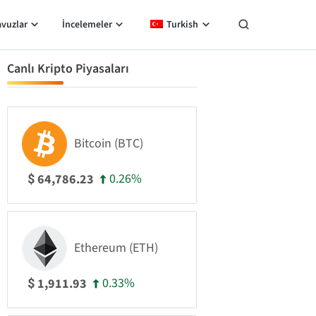
avuzlar
İncelemeler
Turkish
Canlı Kripto Piyasaları
Bitcoin (BTC)
0.26%
64,786.23
$
Ethereum (ETH)
0.33%
1,911.93
$