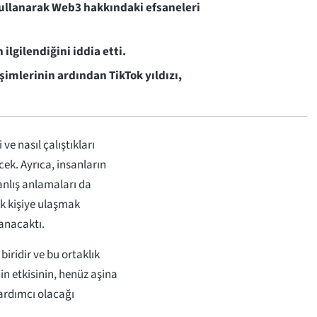
 kullanarak Web3 hakkındaki efsaneleri
lgilendiğini iddia etti.
işimlerinin ardından TikTok yıldızı,
e nasıl çalıştıkları
ek. Ayrıca, insanların
anlış anlamaları da
k kişiye ulaşmak
anacaktı.
iridir ve bu ortaklık
in etkisinin, henüz aşina
ardımcı olacağı