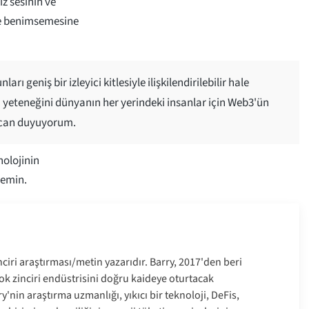
iz sesinin ve
ve benimsemesine
 geniş bir izleyici kitlesiyle ilişkilendirilebilir hale
 yeteneğini dünyanın her yerindeki insanlar için Web3'ün
ecan duyuyorum.
nolojinin
 emin.
nciri araştırması/metin yazarıdır. Barry, 2017'den beri
blok zinciri endüstrisini doğru kaideye oturtacak
y'nin araştırma uzmanlığı, yıkıcı bir teknoloji, DeFis,