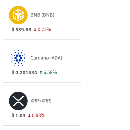
BNB (BNB)
0.72%
589.68
$
Cardano (ADA)
6.58%
0.201434
$
XRP (XRP)
0.88%
1.03
$