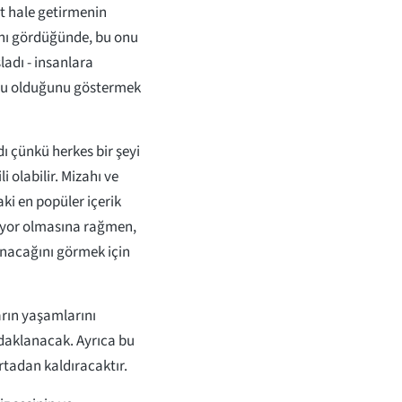
t hale getirmenin
ğını gördüğünde, bu onu
ladı - insanlara
yolu olduğunu göstermek
ı çünkü herkes bir şeyi
 olabilir. Mizahı ve
ki en popüler içerik
etiyor olmasına rağmen,
unacağını görmek için
arın yaşamlarını
odaklanacak. Ayrıca bu
ortadan kaldıracaktır.