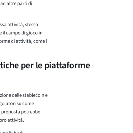
d altre parti di
ssa attività, stesso
e il campo di gioco in
rme di attività, come i
iche per le piattaforme
zione delle stablecoin e
egolatori su come
La proposta potrebbe
oro attività.