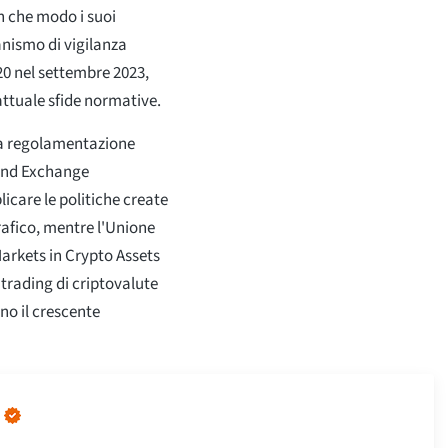
in che modo i suoi
anismo di vigilanza
20 nel settembre 2023,
attuale sfide normative.
lla regolamentazione
 and Exchange
icare le politiche create
grafico, mentre l'Unione
arkets in Crypto Assets
 trading di criptovalute
no il crescente