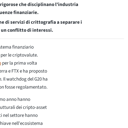
rigorose che disciplinano l'industria
uenze finanziarie.
 di servizi di crittografia a separare i
 un conflitto di interessi.
istema finanziario
er le criptovalute.
o
per la prima volta
Terra e FTX e ha proposto
e. Il watchdog del G20 ha
non fosse regolamentato.
ltimo anno hanno
rutturali dei cripto-asset
nti nel settore hanno
 chiave nell'ecosistema