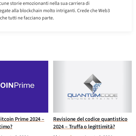
une storie emozionanti nella sua carriera di
e legate alla blockchain molto intriganti. Crede che Web3
he tutti ne facciano parte.
itcoin Prime 2024 –
Revisione del codice quantistico
ttimo?
2024 – Truffa o legittimità?