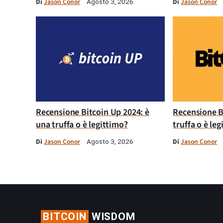
Di
Jason Conor
Di
Jason Conor
Agosto 3, 2026
Recensione Bitcoin Up 2024: è
Recensione B
una truffa o è legittimo?
truffa o è le
Di
Jason Conor
Di
Jason Conor
Agosto 3, 2026
BITCOIN
WISDOM