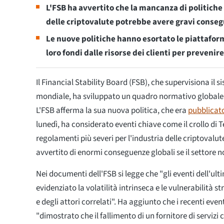
L'FSB ha avvertito che la mancanza di politiche 
delle criptovalute potrebbe avere gravi conseg
Le nuove politiche hanno esortato le piattaforme
loro fondi dalle risorse dei clienti per prevenire
Il Financial Stability Board (FSB), che supervisiona il s
mondiale, ha sviluppato un quadro normativo globale p
L'FSB afferma la sua nuova politica, che era
pubblicat
lunedì, ha considerato eventi chiave come il crollo di 
regolamenti più severi per l'industria delle criptovalut
avvertito di enormi conseguenze globali se il settore 
Nei documenti dell'FSB si legge che "gli eventi dell'u
evidenziato la volatilità intrinseca e le vulnerabilità st
e degli attori correlati". Ha aggiunto che i recenti eve
"dimostrato che il fallimento di un fornitore di servizi