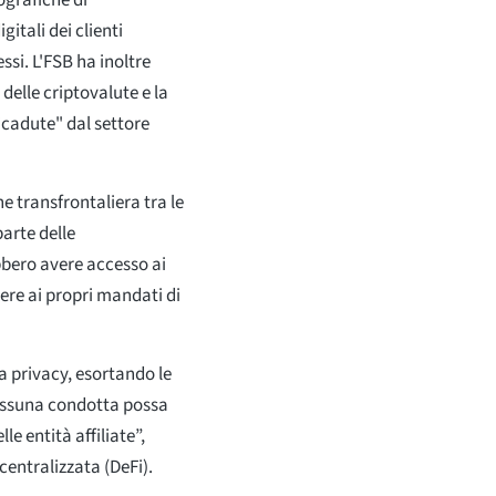
ografiche di
gitali dei clienti
essi. L'FSB ha inoltre
 delle criptovalute e la
icadute" dal settore
e transfrontaliera tra le
parte delle
bero avere accesso ai
ere ai propri mandati di
la privacy, esortando le
nessuna condotta possa
le entità affiliate”,
entralizzata (DeFi).