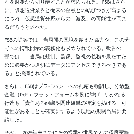
産を財務から切り離すことが求められる。 FSBはさら
に、仮想通貨業界と従来の金融との結びつきが高まる
につれ、仮想通貨分野からの「波及」の可能性が高ま
るだろうと述べた。
FSBの提案では、当局間の国境を越えた協力や、この分
野への情報開示の義務化も求められている。勧告の一
部では、「当局は規制、監督、監視の義務を果たすた
めに必要かつ適切にデータにアクセスできるべきであ
る」と指摘されている。
さらに、FSBはプライバシーへの配慮も強調し、分散型
金融（DeFi）プラットフォームを例に挙げ、いかなる
行為も「責任ある組織や関連組織の特定を妨げる」可
能性があることを確実にするよう現地の規制当局に要
請した。
FSBは、2025年末までにその提案が世界でどの程度実施