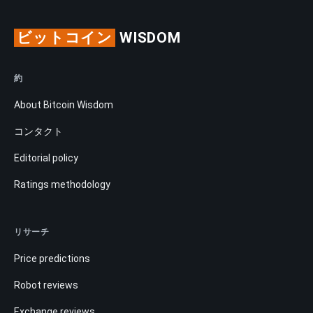
ビットコイン
WISDOM
約
About Bitcoin Wisdom
コンタクト
Editorial policy
Ratings methodology
リサーチ
Price predictions
Robot reviews
Exchange reviews