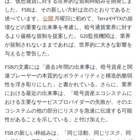
は、仮想通貨に対する世界的な規制枠組みを開発しま
した。 FSBは、その新しい方針は次のとおりであると
述べています。
公開
月曜日に初めて、TerraやFTXの崩
壊などの重要な出来事を考慮し、暗号通貨業界に対す
るより厳格な規制を提案した。 G20監視機関は、業界
が規制されないままであれば、世界的に大きな影響を
与えると警告した。
FSBの文書には「過去1年間の出来事は、暗号資産と関
連プレーヤーの本質的なボラティリティと構造的脆弱
性を浮き彫りにした」と書かれている。さらに、業界
における最近の出来事は、「暗号資産エコシステムに
おける主要なサービスプロバイダーの失敗が、そのエ
コシステムの他の部分にリスクを急速に伝達する可能
性があることを示している」と付け加えた。
FSB の新しい枠組みは、「同じ活動、同じリスク、同