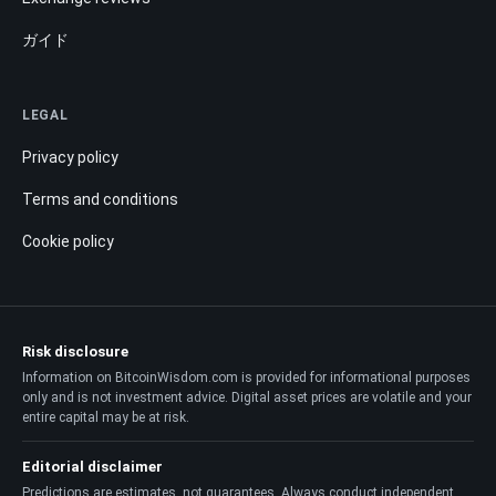
ガイド
LEGAL
Privacy policy
Terms and conditions
Cookie policy
Risk disclosure
Information on BitcoinWisdom.com is provided for informational purposes
only and is not investment advice. Digital asset prices are volatile and your
entire capital may be at risk.
Editorial disclaimer
Predictions are estimates, not guarantees. Always conduct independent