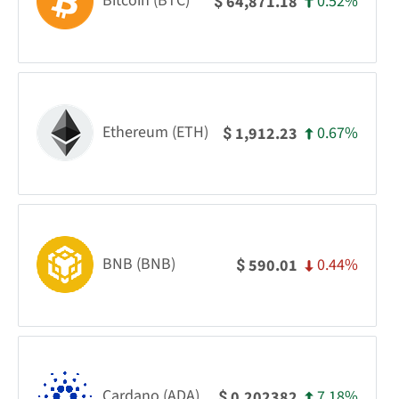
Bitcoin (BTC)
0.52%
64,871.18
$
Ethereum (ETH)
0.67%
1,912.23
$
BNB (BNB)
0.44%
590.01
$
Cardano (ADA)
7.18%
0.202382
$