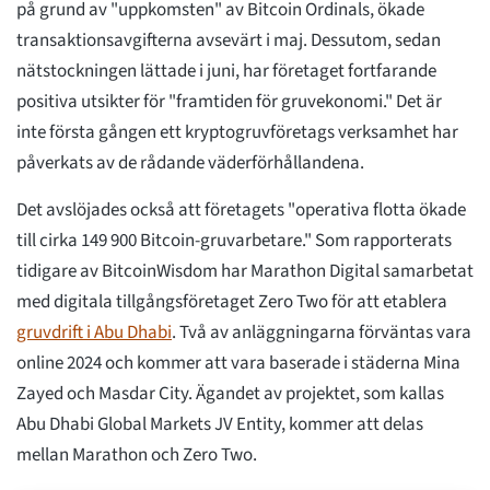
på grund av "uppkomsten" av Bitcoin Ordinals, ökade
transaktionsavgifterna avsevärt i maj. Dessutom, sedan
nätstockningen lättade i juni, har företaget fortfarande
positiva utsikter för "framtiden för gruvekonomi." Det är
inte första gången ett kryptogruvföretags verksamhet har
påverkats av de rådande väderförhållandena.
Det avslöjades också att företagets "operativa flotta ökade
till cirka 149 900 Bitcoin-gruvarbetare." Som rapporterats
tidigare av BitcoinWisdom har Marathon Digital samarbetat
med digitala tillgångsföretaget Zero Two för att etablera
gruvdrift i Abu Dhabi
. Två av anläggningarna förväntas vara
online 2024 och kommer att vara baserade i städerna Mina
Zayed och Masdar City. Ägandet av projektet, som kallas
Abu Dhabi Global Markets JV Entity, kommer att delas
mellan Marathon och Zero Two.