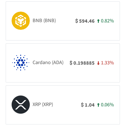
BNB (BNB)
0.82%
594.46
$
Cardano (ADA)
1.33%
0.198885
$
XRP (XRP)
0.06%
1.04
$