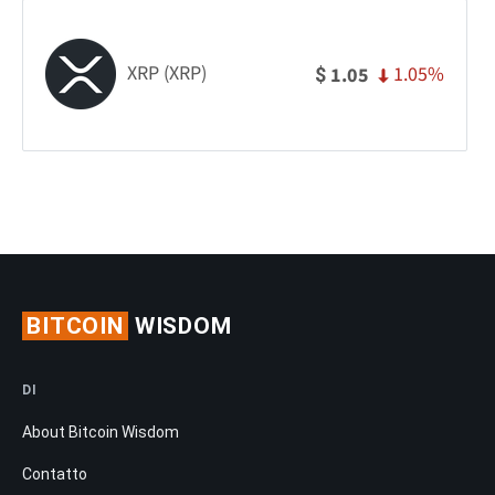
XRP (XRP)
1.05%
1.05
$
BITCOIN
WISDOM
DI
About Bitcoin Wisdom
Contatto