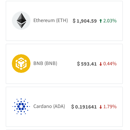
Ethereum (ETH)
2.03%
1,904.59
$
BNB (BNB)
0.44%
593.41
$
Cardano (ADA)
1.79%
0.191641
$