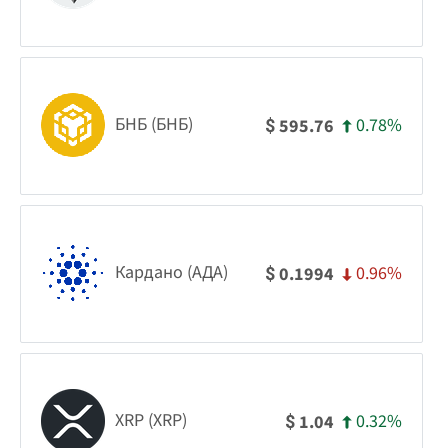
БНБ (БНБ)
0.78%
595.76
$
Кардано (АДА)
0.96%
0.1994
$
XRP (XRP)
0.32%
1.04
$