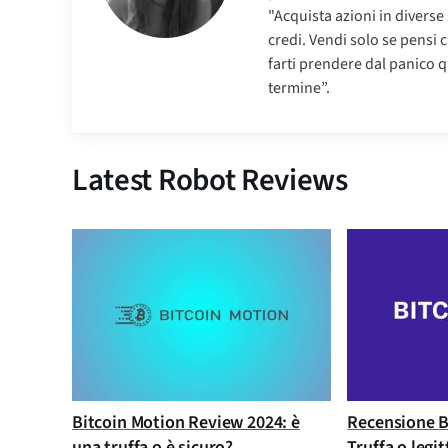
"Acquista azioni in diverse
credi. Vendi solo se pensi 
farti prendere dal panico q
termine”.
Latest Robot Reviews
Bitcoin Motion Review 2024: è
Recensione B
una truffa o è sicuro?
Truffa o legi