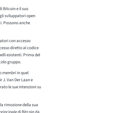
i Bitcoin e il suo
gli sviluppatori open
ici. Possono anche
patori con accesso
esso diretto al codice
lli esistenti. Prima del
colo gruppo.
ro membri in quel
 J. Van Der Laan e
arato le sue intenzioni su
 la rimozione della sua
principale di Bitcoin da