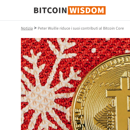
Saggezza Bitcoin
>
Notizia
Peter Wuille riduce i suoi contributi al Bitcoin Core