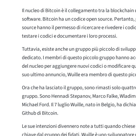
Il nucleo di Bitcoin è il collegamento tra la blockchain d
software. Bitcoin ha un codice open source. Pertanto, 
source hanno il permesso di ricercare e rivedere i cod
testare i codici e documentare i loro processi.
Tuttavia, esiste anche un gruppo più piccolo di svilup
dedicato. I membri di questo piccolo gruppo hanno acc
del nucleo per aggiungere nuovi codici o modificare que
suo ultimo annuncio, Wuille era membro di questo pic
Ora che ha lasciato il gruppo, sono rimasti solo quatt
gruppo. Sono Hennadi Stepanov, Marco Falke, Wladimir
Michael Ford. Il 7 luglio Wuille, nato in Belgio, ha dichi
Github di Bitcoin.
Le sue intenzioni divennero note a tutti quando chiese
chiave dal gruppo dei fidati. Wuille è uno sviluppatore 