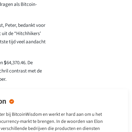
dragen als Bitcoin-
t, Peter, bedankt voor
uit de “Hitchhikers'
tste tijd veel aandacht
en
$
64,370.46
. De
chril contrast met de
ber.
on
iter bij BitcoinWisdom en werkt er hard aan om u het
tocurrency-markt te brengen. In de woorden van Elon
verschillende bedrijven die producten en diensten