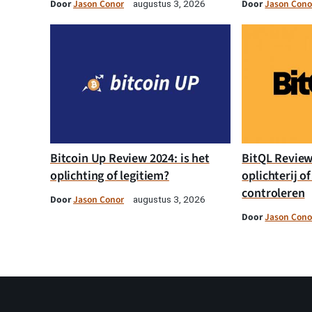
Door
Jason Conor
Door
Jason Cono
augustus 3, 2026
Bitcoin Up Review 2024: is het
BitQL Review 
oplichting of legitiem?
oplichterij of
controleren
Door
Jason Conor
augustus 3, 2026
Door
Jason Cono