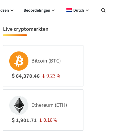
idsen
Beoordelingen
Dutch
Live cryptomarkten
Bitcoin (BTC)
0.23%
64,370.46
$
Ethereum (ETH)
0.18%
1,901.71
$