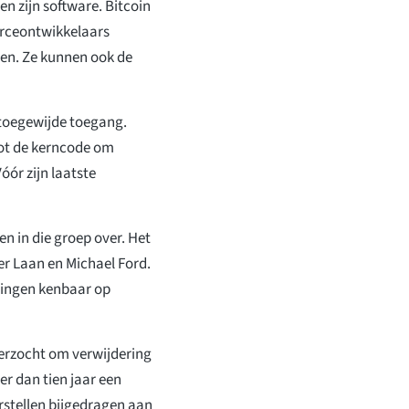
en zijn software. Bitcoin
rceontwikkelaars
en. Ze kunnen ook de
 toegewijde toegang.
tot de kerncode om
óór zijn laatste
den in die groep over. Het
er Laan en Michael Ford.
elingen kenbaar op
verzocht om verwijdering
eer dan tien jaar een
rstellen bijgedragen aan