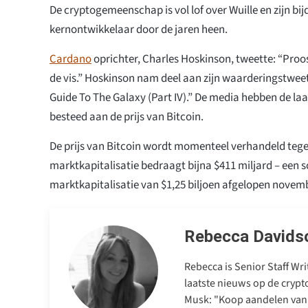
De cryptogemeenschap is vol lof over Wuille en zijn bij
kernontwikkelaar door de jaren heen.
Cardano
oprichter, Charles Hoskinson, tweette: “Proos
de vis.” Hoskinson nam deel aan zijn waarderingstweet 
Guide To The Galaxy (Part IV).” De media hebben de laa
besteed aan de prijs van Bitcoin.
De prijs van Bitcoin wordt momenteel verhandeld teg
marktkapitalisatie bedraagt bijna $411 miljard – een s
marktkapitalisatie van $1,25 biljoen afgelopen novem
Rebecca Davids
Rebecca is Senior Staff Wr
laatste nieuws op de cryp
Musk: "Koop aandelen van 