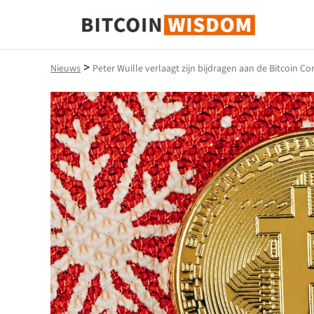
Bitcoin-wijsheid
>
Nieuws
Peter Wuille verlaagt zijn bijdragen aan de Bitcoin Co