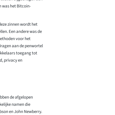
n was het Bitcoin-
deze zinnen wordt het
ellen. Een andere was de
methoden voor het
edragen aan de penwortel
ikkelaars toegang tot
d, privacy en
ebben de afgelopen
kelijke namen die
Dobson en John Newberry.