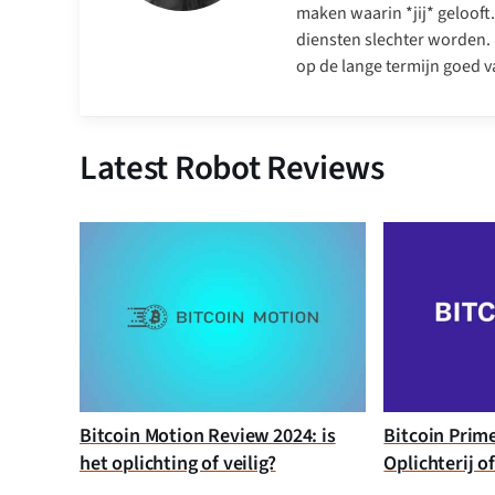
maken waarin *jij* gelooft
diensten slechter worden. 
op de lange termijn goed va
Latest Robot Reviews
Bitcoin Motion Review 2024: is
Bitcoin Prim
het oplichting of veilig?
Oplichterij o