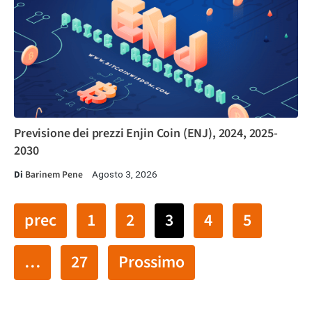
Previsione dei prezzi Enjin Coin (ENJ), 2024, 2025-
2030
Di
Barinem Pene
Agosto 3, 2026
prec
1
2
3
4
5
…
27
Prossimo