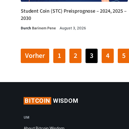
Student Coin (STC) Preisprognose – 2024, 2025 –
2030
Durch
Barinem Pene
August 3, 2026
Vorher
1
2
3
4
5
BITCOIN
WISDOM
UM
About Bitcoin Wisdom