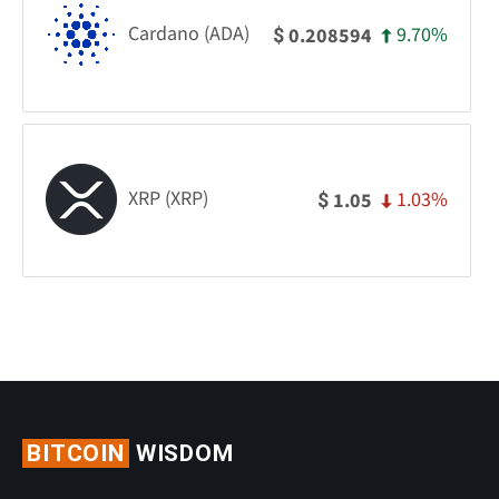
Cardano (ADA)
9.70%
0.208594
$
XRP (XRP)
1.03%
1.05
$
BITCOIN
WISDOM