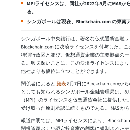
MPIライセンスは、同社が2022年9月にMA
る。
シンガポールは現在、Blockchain.com 
シンガポール中央銀行は、著名な仮想通貨金融サ
Blockchain.com に決済ライセンスを付与し
特別行政区と並び、仮想通貨企業の主要拠点の一
る。興味深いことに、この決済ライセンスにより
他社よりも優位に立つことができます。
関係者によると
発表
8月7日にBlockchain.co
としても知られるシンガポール金融管理局は、8
（MPI）のライセンスを仮想通貨会社に提供した
受け取った原則承認に続くものである。 MAS からは 
報道声明では、MPIライセンスにより、Blockchai
関投資家および認定投資家の顧客に規制されたデ