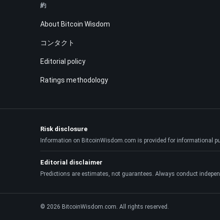
約
About Bitcoin Wisdom
コンタクト
Editorial policy
Ratings methodology
Risk disclosure
Information on BitcoinWisdom.com is provided for informational purpo
Editorial disclaimer
Predictions are estimates, not guarantees. Always conduct indepen
© 2026 BitcoinWisdom.com. All rights reserved.