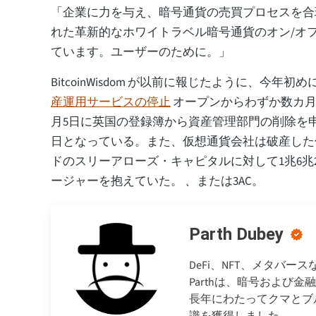
「企業に力を与え、暗号通貨の売買プロセスを合
れた革新的なホワイトラベル暗号通貨のオン/オ
ています。ユーザーのために。」
BitcoinWisdom が以前に報じたように、今年初めに Bl
産運用サービスの停止
オープンからわずか数カ月
月5日に英国の登録簿から資産管理部門の削除を申
日となっている。また、仮想通貨会社は破産した
ドのスリーアローズ・キャピタルに対して1兆6兆2
ージャーを抱えていた。 、または3AC。
Parth Dubey
DeFi、NFT、メタバ
Parthは、暗号および
長年にわたってクマとブ
識を獲得しました。