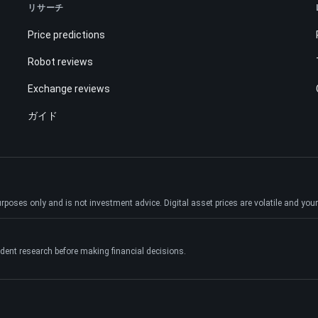
リサーチ
Price predictions
Robot reviews
Exchange reviews
ガイド
ses only and is not investment advice. Digital asset prices are volatile and your e
dent research before making financial decisions.