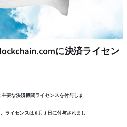
kchain.comに決済ライセン
om に主要な決済機関ライセンスを付与しま
によると、ライセンスは 8 月 1 日に付与されまし