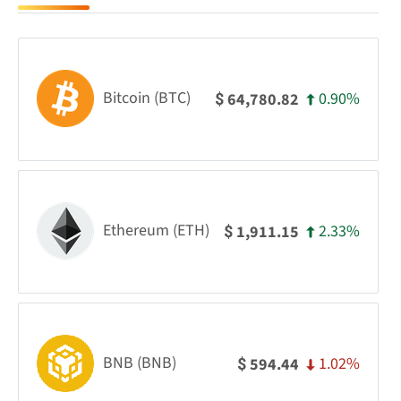
Bitcoin (BTC)
0.90%
64,780.82
$
Ethereum (ETH)
2.33%
1,911.15
$
BNB (BNB)
1.02%
594.44
$