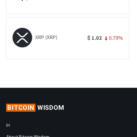
XRP (XRP)
0.79%
1.02
$
BITCOIN
WISDOM
DI
About Bitcoin Wisdom