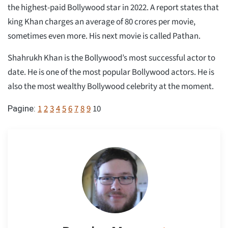
the highest-paid Bollywood star in 2022. A report states that
king Khan charges an average of 80 crores per movie,
sometimes even more. His next movie is called Pathan.
Shahrukh Khan is the Bollywood’s most successful actor to
date. He is one of the most popular Bollywood actors. He is
also the most wealthy Bollywood celebrity at the moment.
1
2
3
4
5
6
7
8
9
10
Pagine: