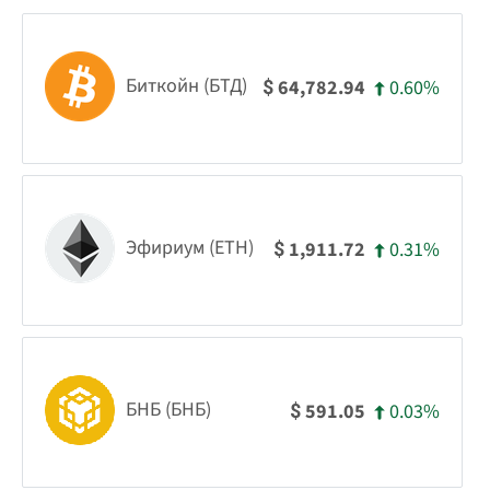
Биткойн (БТД)
0.60%
64,782.94
$
Эфириум (ETH)
0.31%
1,911.72
$
БНБ (БНБ)
0.03%
591.05
$