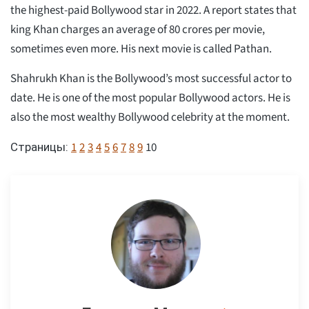
the highest-paid Bollywood star in 2022. A report states that
king Khan charges an average of 80 crores per movie,
sometimes even more. His next movie is called Pathan.
Shahrukh Khan is the Bollywood’s most successful actor to
date. He is one of the most popular Bollywood actors. He is
also the most wealthy Bollywood celebrity at the moment.
1
2
3
4
5
6
7
8
9
10
Страницы: