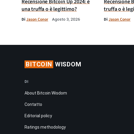
Recensione Bitcoin Up 2024: è
Recensione B
una truffa o è legittimo?
truffa o è le
Di
Jason Conor
Di
Jason Conor
Agosto 3, 2026
BITCOIN
WISDOM
DI
About Bitcoin Wisdom
Contatto
Editorial policy
Ratings methodology