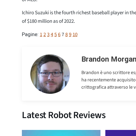
Ichiro Suzuki is the fourth richest baseball player in t
of $180 million as of 2022.
1
2
3
4
5
6
7
8
9
10
Pagine:
Brandon Morga
Brandon è uno scrittore esp
ha recentemente acquisito u
crittografica attraverso le v
Latest Robot Reviews