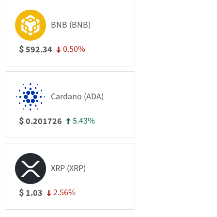
BNB (BNB)
0.50%
592.34
$
Cardano (ADA)
5.43%
0.201726
$
XRP (XRP)
2.56%
1.03
$