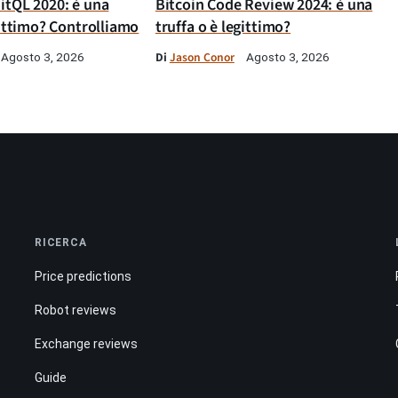
itQL 2020: è una
Bitcoin Code Review 2024: è una
gittimo? Controlliamo
truffa o è legittimo?
Di
Jason Conor
Agosto 3, 2026
Agosto 3, 2026
RICERCA
Price predictions
Robot reviews
Exchange reviews
Guide