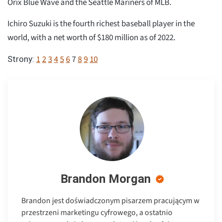
Orix Blue Wave and the Seattle Mariners of MLB.
Ichiro Suzuki is the fourth richest baseball player in the
world, with a net worth of $180 million as of 2022.
1
2
3
4
5
6
7
8
9
10
Strony:
Brandon Morgan
Brandon jest doświadczonym pisarzem pracującym w
przestrzeni marketingu cyfrowego, a ostatnio