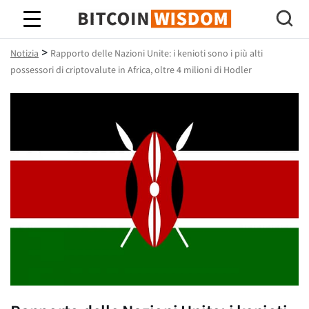
Saggezza Bitcoin
>
Notizia
Rapporto delle Nazioni Unite: i kenioti sono i più alti
possessori di criptovalute in Africa, oltre 4 milioni di Hodler