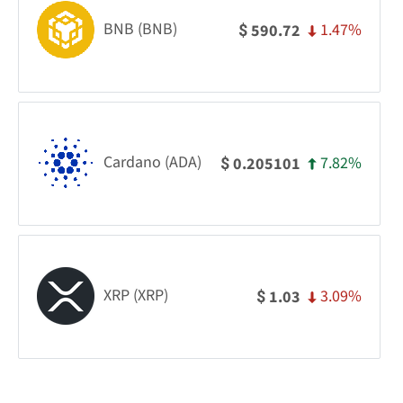
BNB (BNB)
1.47%
590.72
$
Cardano (ADA)
7.82%
0.205101
$
XRP (XRP)
3.09%
1.03
$