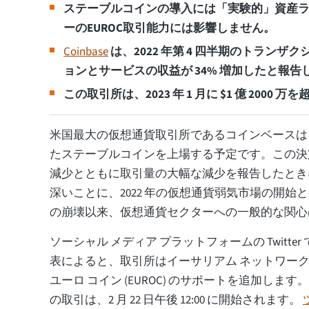
ステーブルコインの導入には「実験的」資産
ーのEUROC取引能力には影響しません。
Coinbase
は、2022 年第 4 四半期のトランザ
ョンとサービスの収益が 34% 増加したと報告
この取引所は、2023 年 1 月に $1 億 200
米国最大の仮想通貨取引所であるコインベースは
たステーブルコインを上場する予定です。この決
減少とともに取引量の大幅な減少を報告したとき
深いことに、2022 年の仮想通貨弱気市場の開始
の崩壊以来、仮想通貨セクターへの一般的な関
ソーシャル メディア プラットフォームの Twitter で 
表によると、取引所はイーサリアム ネットワーク (ER
ユーロ コイン (EUROC) のサポートを追加しま
の取引は、2 月 22 日午後 12:00 に開始されます。