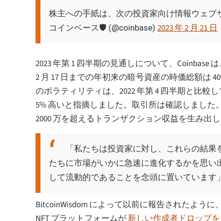
株主への手紙は、次の投資家向け情報ウェブ
2023 年 2 月 21 日
コインベース🛡️ (@coinbase)
2023 年第 1 四半期の見通しについて、Coinbas
2 月 17 日までの年初来の暗号資産の時価総額は 4
のボラティリティは、2022 年第 4 四半期と比
5% 高いと指摘しました。取引所は確認しました。 2023
2000 万を超えるトランザクション収益を生み出
「私たちは投資家に対し、これらの結果
たちに市場がいかに急速に進化するかを思い
して流動的であることを念頭に置いています
BitcoinWisdom によって以前に報告されたように、C
NFT プラットフォームが
新しい作成者ドロップを