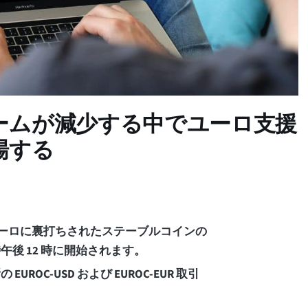
ームが減少する中でユーロ支援
場する
 と呼ばれるユーロに裏打ちされたステーブルコインの
後 12 時に開始されます。
C-USD および EUROC-EUR 取引