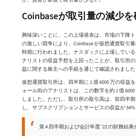
Coinbaseが取引量の減少
興味深いことに、この上場発表は、市場の下降ト
の激しい競争により、Coinbase が仮想通貨取
時期に行われました。ナスダックに上場している
ナリストの収益予想を上回ったことが、取引所の2
益に関する株主への手紙を通じて確認されまし
仮想通貨取引所は、四半期に 1 億 6000 万の収
ォール街のアナリストは、この数字を約 1 億 6000 万 
しました。ただし、取引所の取引高は、前四半期と比
し、サブスクリプションとサービスの収益が 34%
第 4 四半期および会計年度 '22 の財務