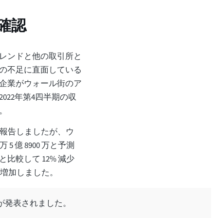
を確認
レンドと他の取引所と
引量の不足に直面している
企業がウォール街のア
022年第4四半期の収
た。
益を報告しましたが、ウ
5 億 8900 万と予測
較して 12% 減少
 増加しました。
結果が発表されました。