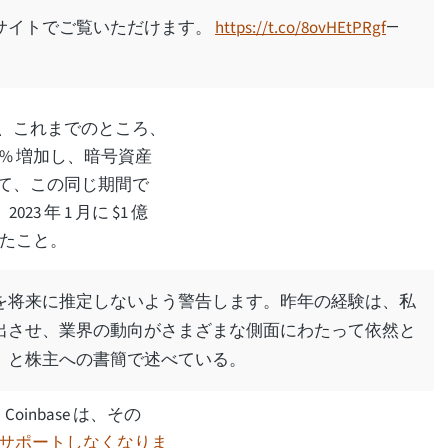
サイトでご覧いただけます。
https://t.co/8ovHEtPRgf
—
e は、これまでのところ、
0% 増加し、暗号資産
較して、この同じ期間で
 年 1 月に $1 億
したこと。
を将来に推定しないよう警告します。昨年の経験は、私
出させ、業界の動向がさまざまな側面にわたって依然と
」と株主への書簡で述べている。
oinbase は、その
サポートしなくなりま