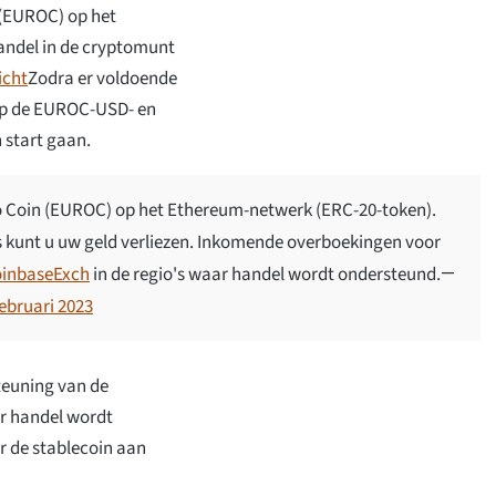
 (EUROC) op het
andel in de cryptomunt
icht
Zodra er voldoende
 op de EUROC-USD- en
 start gaan.
o Coin (EUROC) op het Ethereum-netwerk (ERC-20-token).
s kunt u uw geld verliezen. Inkomende overboekingen voor
inbaseExch
in de regio's waar handel wordt ondersteund.
—
februari 2023
teuning van de
ar handel wordt
r de stablecoin aan