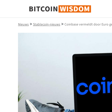
Bitcoin-wijsheid
>
>
Nieuws
Stablecoin-nieuws
Coinbase vermeldt door Euro g