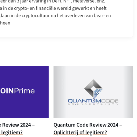
er dan 3 jaar ervaring in DeFi, NFT, metaverse, enz.
a in de crypto- en financiële wereld gewerkt en heeft
daan in de cryptocultuur na het overleven van bear- en
 heen.
e Review 2024 –
Quantum Code Review 2024 –
f legitiem?
Oplichterij of legitiem?