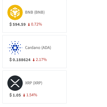
BNB (BNB)
0.72%
594.59
$
Cardano (ADA)
2.17%
0.188624
$
XRP (XRP)
1.54%
1.05
$