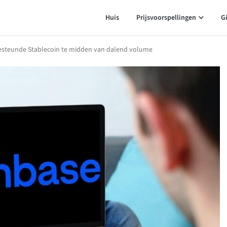
Huis
Prijsvoorspellingen
G
esteunde Stablecoin te midden van dalend volume