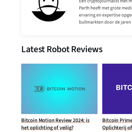
Een cryptojournalist met me
Parth heeft met grote medi
ervaring en expertise opge
bullmarkten door de jaren
Latest Robot Reviews
Bitcoin Motion Review 2024: is
Bitcoin Prim
het oplichting of veilig?
Oplichterij o