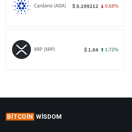
Cardano (ADA)
0.68%
0.199212
$
XRP (XRP)
1.72%
1.04
$
BITCOIN
WISDOM