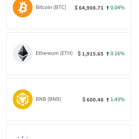
Bitcoin (BTC)
0.04%
64,908.71
$
Ethereum (ETH)
0.16%
1,915.65
$
BNB (BNB)
1.43%
600.48
$