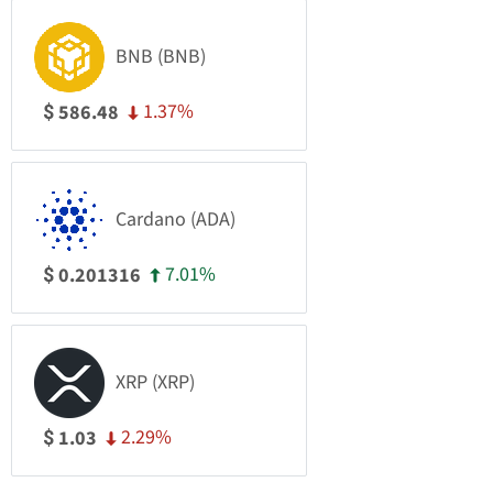
BNB (BNB)
1.37%
586.48
$
Cardano (ADA)
7.01%
0.201316
$
XRP (XRP)
2.29%
1.03
$