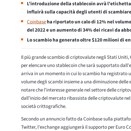
L'introduzione della stablecoin avrà l'etichett
influirà sulla capacità degli utenti di scambia
Coinbase
ha riportato un calo di 12% nel volume
del 2022 e un aumento di 34% dei ricavi da abb
Lo scambio ha generato oltre $120 milioni di en
Il più grande scambio di criptovalute negli Stati Uniti
per elencare uno stablecoin che sarà supportato dall'
arriva in un momento in cui lo scambio ha registrato un
volume degli scambi insieme a una diminuzione delle e
notare che l'interesse generale nel settore delle cript
dall'inizio del mercato ribassista delle criptovalute nel 
società crittografiche.
Secondo un annuncio fatto da Coinbase sulla piattafo
Twitter, l'exchange aggiungerà il supporto per Euro Co