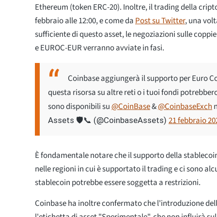
Ethereum (token ERC-20). Inoltre, il trading della cripto
febbraio alle 12:00, e come da
Post su Twitter
, una volt
sufficiente di questo asset, le negoziazioni sulle cop
e EUROC-EUR verranno avviate in fasi.
Coinbase aggiungerà il supporto per Euro Co
questa risorsa su altre reti o i tuoi fondi potrebber
sono disponibili su
@CoinBase
&
@CoinbaseExch
n
21 febbraio 20
Assets 🛡️📞 (@CoinbaseAssets)
È fondamentale notare che il supporto della stablecoin
nelle regioni in cui è supportato il trading e ci sono alcu
stablecoin potrebbe essere soggetta a restrizioni.
Coinbase ha inoltre confermato che l'introduzione del
l'etichetta di asset "Sperimentale", che non influirà su