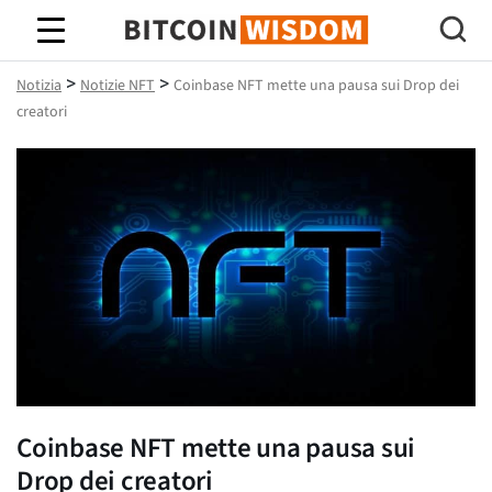
Saggezza Bitcoin
>
>
Notizia
Notizie NFT
Coinbase NFT mette una pausa sui Drop dei
creatori
Coinbase NFT mette una pausa sui
Drop dei creatori