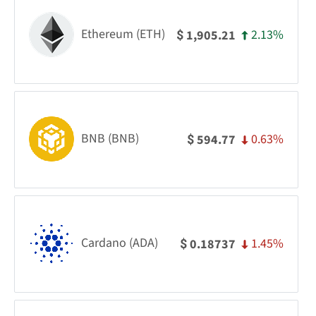
Ethereum (ETH)
2.13%
1,905.21
$
BNB (BNB)
0.63%
594.77
$
Cardano (ADA)
1.45%
0.18737
$