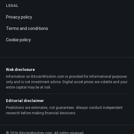
LEGAL
Privacy policy
Terms and conditions
Cookie policy
Risk disclosure
Information on BitcoinWisdom.com is provided for informational purposes
only and is not investment advice. Digital asset prices are volatile and your
entire capital may be at risk.
Editorial disclaimer
Predictions are estimates, not guarantees. Always conduct independent
research before making financial decisions.
© 2026 BitcoinWisdom.com. All rights reserved.