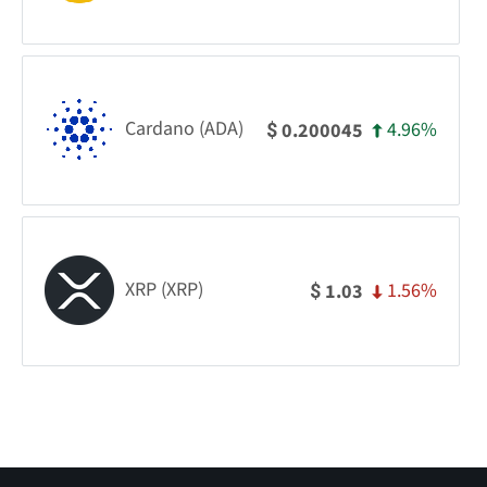
Cardano (ADA)
4.96%
0.200045
$
XRP (XRP)
1.56%
1.03
$