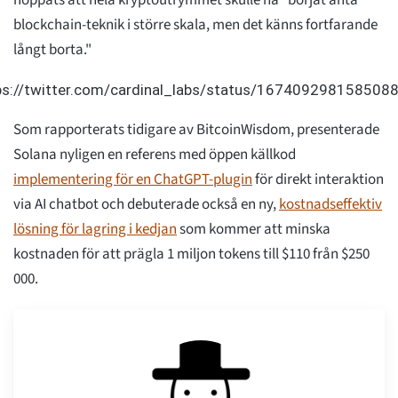
hoppats att hela kryptoutrymmet skulle ha "börjat anta
blockchain-teknik i större skala, men det känns fortfarande
långt borta."
ps://twitter.com/cardinal_labs/status/167409298158508
Som rapporterats tidigare av BitcoinWisdom, presenterade
Solana nyligen en referens med öppen källkod
implementering för en ChatGPT-plugin
för direkt interaktion
via AI chatbot och debuterade också en ny,
kostnadseffektiv
lösning för lagring i kedjan
som kommer att minska
kostnaden för att prägla 1 miljon tokens till $110 från $250
000.