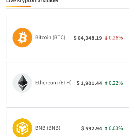
Live kryptomarknader
Bitcoin (BTC)
0.26%
64,348.19
$
Ethereum (ETH)
0.22%
1,901.44
$
BNB (BNB)
0.03%
592.94
$