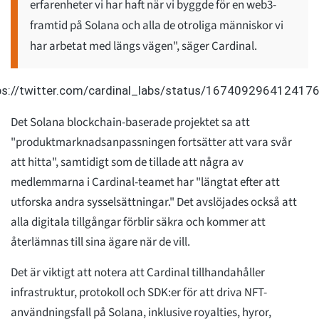
erfarenheter vi har haft när vi byggde för en web3-
framtid på Solana och alla de otroliga människor vi
har arbetat med längs vägen", säger Cardinal.
ps://twitter.com/cardinal_labs/status/167409296412417
Det Solana blockchain-baserade projektet sa att
"produktmarknadsanpassningen fortsätter att vara svår
att hitta", samtidigt som de tillade att några av
medlemmarna i Cardinal-teamet har "längtat efter att
utforska andra sysselsättningar." Det avslöjades också att
alla digitala tillgångar förblir säkra och kommer att
återlämnas till sina ägare när de vill.
Det är viktigt att notera att Cardinal tillhandahåller
infrastruktur, protokoll och SDK:er för att driva NFT-
användningsfall på Solana, inklusive royalties, hyror,