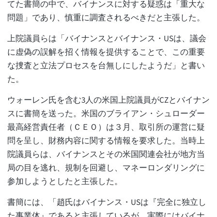
てた書簡の中で、バイナンスに対する疑惑は「重大な
問題」であり、慎重に調査されるべきだと主張した。
上院議員らは「バイナンスとバイナンス・USは、議会
に虚偽の誤解を招く情報を提供することで、この重要
な捜査と立法プロセスを台無しにしたようだ」と書い
た。
ウォーレン氏を含む3人の米国上院議員がCZとバイナン
スに書簡を送った。米国のブライアン・シュローダー
最高経営責任者（ＣＥＯ）は３月、取引所の運営に疑
問を呈し、財務内容に関する情報を要求した。当時上
院議員らは、バイナンスとその米国関連会社が地方当
局の目を逃れ、規制を回避し、マネーロンダリングに
参加しようとしたと主張した。
書簡には、「趙氏はバイナンス・USは『完全に独立し
た事業体』であると主張しているが、実際にはバイナ