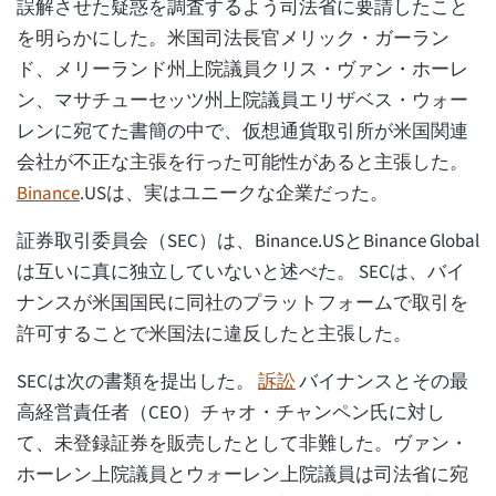
誤解させた疑惑を調査するよう司法省に要請したこと
を明らかにした。米国司法長官メリック・ガーラン
ド、メリーランド州上院議員クリス・ヴァン・ホーレ
ン、マサチューセッツ州上院議員エリザベス・ウォー
レンに宛てた書簡の中で、仮想通貨取引所が米国関連
会社が不正な主張を行った可能性があると主張した。
Binance
.USは、実はユニークな企業だった。
証券取引委員会（SEC）は、Binance.USとBinance Global
は互いに真に独立していないと述べた。 SECは、バイ
ナンスが米国国民に同社のプラットフォームで取引を
許可することで米国法に違反したと主張した。
SECは次の書類を提出した。
訴訟
バイナンスとその最
高経営責任者（CEO）チャオ・チャンペン氏に対し
て、未登録証券を販売したとして非難した。ヴァン・
ホーレン上院議員とウォーレン上院議員は司法省に宛