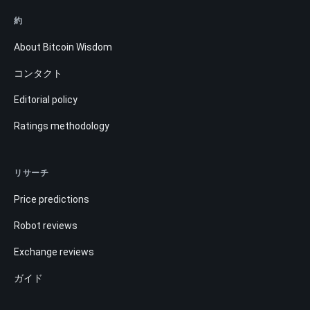
約
About Bitcoin Wisdom
コンタクト
Editorial policy
Ratings methodology
リサーチ
Price predictions
Robot reviews
Exchange reviews
ガイド