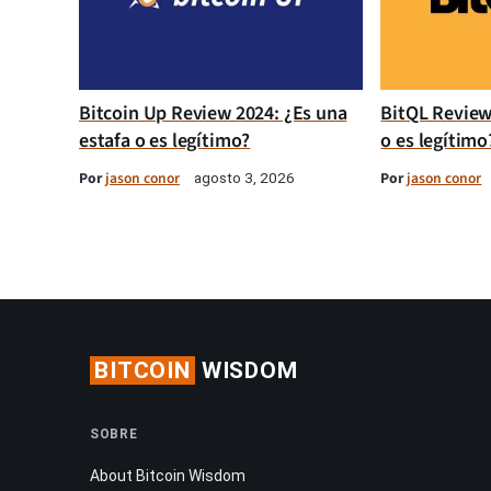
Bitcoin Up Review 2024: ¿Es una
BitQL Review
estafa o es legítimo?
o es legítimo
Por
jason conor
Por
jason conor
agosto 3, 2026
BITCOIN
WISDOM
SOBRE
About Bitcoin Wisdom