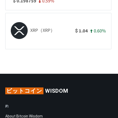
0.59%
0.198759
$
XRP（XRP）
0.60%
1.04
$
ビットコイン
WISDOM
約
About Bitcoin Wisdom