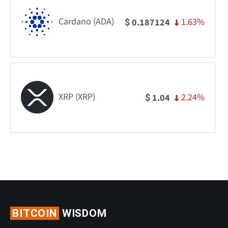
Cardano (ADA)
1.63%
0.187124
$
XRP (XRP)
2.24%
1.04
$
BITCOIN
WISDOM