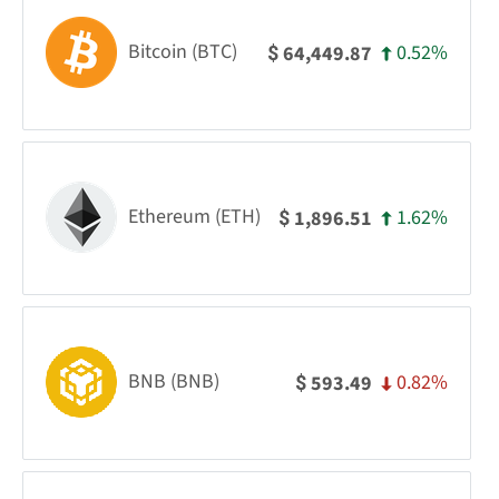
Bitcoin (BTC)
0.52%
64,449.87
$
Ethereum (ETH)
1.62%
1,896.51
$
BNB (BNB)
0.82%
593.49
$