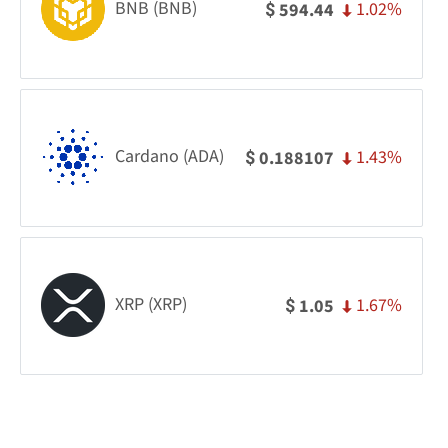
BNB (BNB)
1.02%
594.44
$
Cardano (ADA)
1.43%
0.188107
$
XRP (XRP)
1.67%
1.05
$