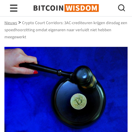
Bitcoin-wijsheid
>
Nieuws
Crypto Court Corridors: 3AC-crediteuren krijgen dinsdag een
spoedhoorzitting omdat eigenaren naar verluidt niet hebben
meegewerkt