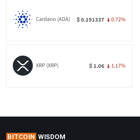
Cardano (ADA)
0.72%
0.191337
$
XRP (XRP)
1.17%
1.06
$
BITCOIN
WISDOM