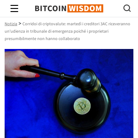
Saggezza Bitcoin
>
Notizia
Corridoi di criptovalute: martedì i creditori 3AC riceveranno
un'udienza in tribunale di emergenza poiché i proprietari
presumibilmente non hanno collaborato