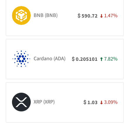
BNB (BNB)
1.47%
590.72
$
Cardano (ADA)
7.82%
0.205101
$
XRP (XRP)
3.09%
1.03
$