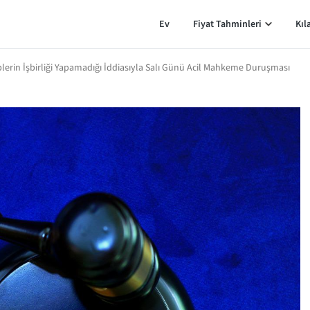
Ev
Fiyat Tahminleri
Kıl
plerin İşbirliği Yapamadığı İddiasıyla Salı Günü Acil Mahkeme Duruşması