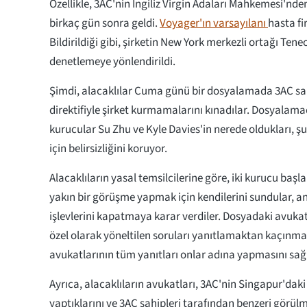
Özellikle, 3AC'nin İngiliz Virgin Adaları Mahkemesi'nden
birkaç gün sonra geldi.
Voyager'ın varsayılanı
hasta f
Bildirildiği gibi, şirketin New York merkezli ortağı Teneo
denetlemeye yönlendirildi.
Şimdi, alacaklılar Cuma günü bir dosyalamada 3AC s
direktifiyle şirket kurmamalarını kınadılar. Dosyalamad
kurucular Su Zhu ve Kyle Davies'in nerede oldukları, ş
için belirsizliğini koruyor.
Alacaklıların yasal temsilcilerine göre, iki kurucu başl
yakın bir görüşme yapmak için kendilerini sundular, anc
işlevlerini kapatmaya karar verdiler. Dosyadaki avukat
özel olarak yöneltilen soruları yanıtlamaktan kaçınmak
avukatlarının tüm yanıtları onlar adına yapmasını sağla
Ayrıca, alacaklıların avukatları, 3AC'nin Singapur'daki
yaptıklarını ve 3AC sahipleri tarafından benzeri görülm