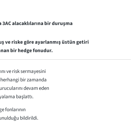
 3AC alacaklılarına bir duruşma
ş ve riske göre ayarlanmış üstün getiri
anan bir hedge fonudur.
ını ve risk sermayesini
 herhangi bir zamanda
n kurucularını devam eden
yalama başlattı.
e fonlarının
nulduğu bildirildi.