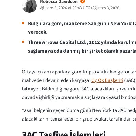
Rebecca Davidson
Ağustos 3, 2026 at 09:43 UTC
(
Ağustos 3, 2026
)
Bulgulara göre, mahkeme Salı günü New York'ta
verecek.
Three Arrows Capital Ltd., 2012 yılında kurulmu
sağlamaya odaklanmış bir şirket olarak pazarl
Ortaya çıkan raporlara göre, kripto varlık hedge fonlar
mahveden devam eden kargaşa,
Üç Ok Başkenti
(3AC)
bitmiyor. Bildirildiğine göre, 3AC alacaklıları, şirketi
davada işbirliği yapmamakla suçlayarak yasal bir dos
Yasal belgenin geçen Cuma günü New York'ta 3AC hedg
alacaklılarını temsil eden bir grup avukat tarafından su
3AC Tasfiye İşlemleri