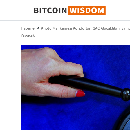
Bitcoin Bilgeliği
>
Haberler
Kripto Mahkemesi Koridorları: 3AC Alacaklıları, Sahi
Yapacak