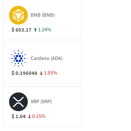
BNB (BNB)
1.24%
603.17
$
Cardano (ADA)
1.93%
0.196048
$
XRP (XRP)
0.15%
1.04
$