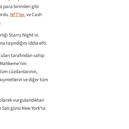
to para birimleri gibi
ordu.
NFT'ler
, ve Cash
r.
lığı Starry Night'ın
 taşındığını iddia etti.
cuları tarafından sahip
ı Mahkeme'nin
 tüm cüzdanlarının,
 kıymetlerin ve diğer tüm
 olarak vurgulandıktan
 Salı günü New York'ta