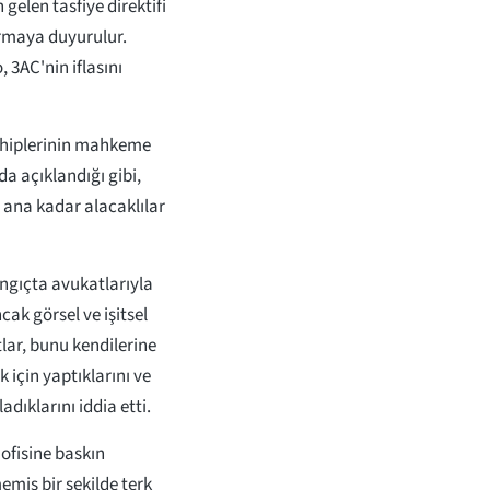
 gelen tasfiye direktifi
irmaya duyurulur.
, 3AC'nin iflasını
ahiplerinin mahkeme
a açıklandığı gibi,
u ana kadar alacaklılar
angıçta avukatlarıyla
ak görsel ve işitsel
lar, bunu kendilerine
 için yaptıklarını ve
dıklarını iddia etti.
 ofisine baskın
emiş bir şekilde terk