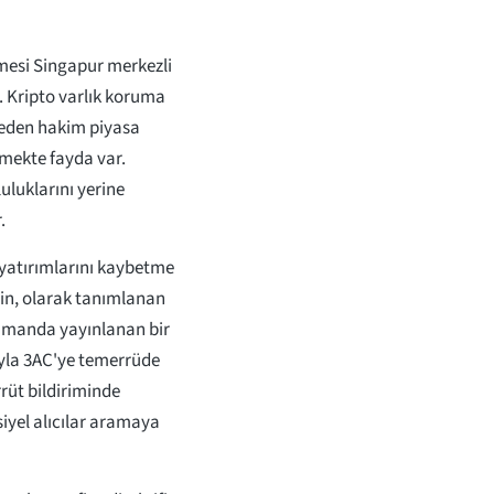
emesi Singapur merkezli
i. Kripto varlık koruma
t eden hakim piyasa
rtmekte fayda var.
luluklarını yerine
r.
 yatırımlarını kaybetme
in, olarak tanımlanan
zamanda yayınlanan bir
yla 3AC'ye temerrüde
rüt bildiriminde
siyel alıcılar aramaya