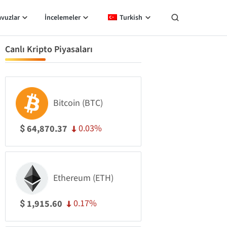
avuzlar
İncelemeler
Turkish
Canlı Kripto Piyasaları
Bitcoin (BTC)
0.03%
64,870.37
$
Ethereum (ETH)
0.17%
1,915.60
$