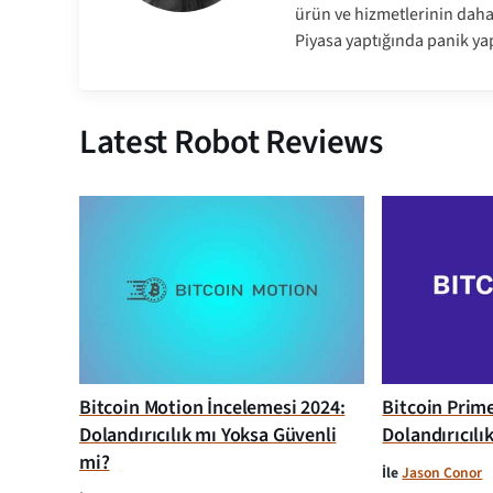
ürün ve hizmetlerinin dah
Piyasa yaptığında panik ya
Latest Robot Reviews
Bitcoin Motion İncelemesi 2024:
Bitcoin Prim
Dolandırıcılık mı Yoksa Güvenli
Dolandırıcılı
mi?
İle
Jason Conor