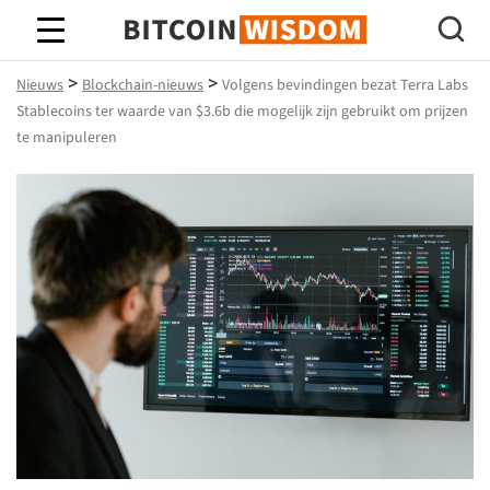
Bitcoin-wijsheid
>
>
Nieuws
Blockchain-nieuws
Volgens bevindingen bezat Terra Labs
Stablecoins ter waarde van $3.6b die mogelijk zijn gebruikt om prijzen
te manipuleren