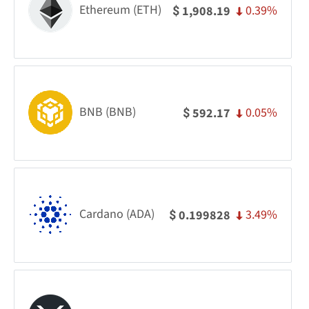
Ethereum (ETH)
0.39%
1,908.19
$
BNB (BNB)
0.05%
592.17
$
Cardano (ADA)
3.49%
0.199828
$