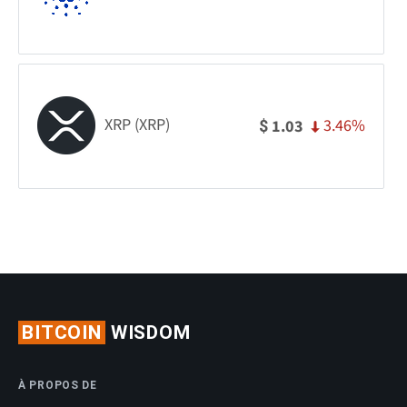
XRP (XRP)
3.46%
1.03
$
BITCOIN
WISDOM
À PROPOS DE