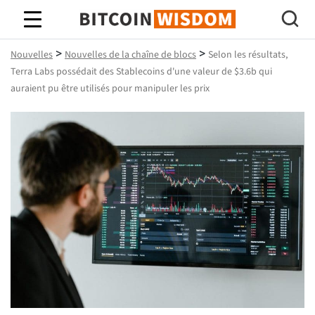
Bitcoin Sagesse
>
>
Nouvelles
Nouvelles de la chaîne de blocs
Selon les résultats,
Terra Labs possédait des Stablecoins d'une valeur de $3.6b qui
auraient pu être utilisés pour manipuler les prix