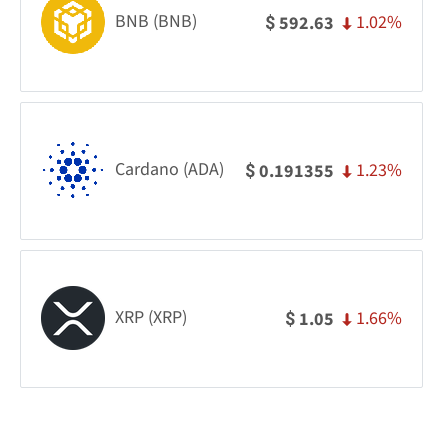
BNB (BNB)
1.02%
592.63
$
Cardano (ADA)
1.23%
0.191355
$
XRP (XRP)
1.66%
1.05
$