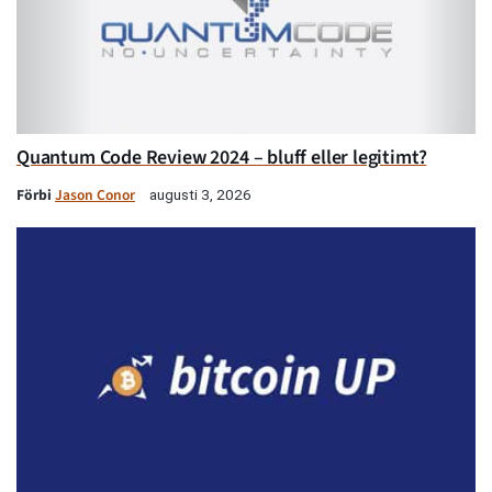
Quantum Code Review 2024 – bluff eller legitimt?
Förbi
Jason Conor
augusti 3, 2026