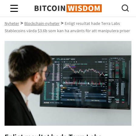
Bitcoin Wisdom
>
>
Nyheter
Blockchain-nyheter
Enligt resultat hade Terra Labs
Stablecoins värda $3.6b som kan ha använts för att manipulera priser