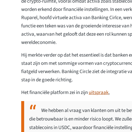
de crypto-ruimte, vooral omdat activa zoals stablecoin
worden erkend door financiële instellingen. In een ver
Ruparel, hoofd virtuele activa van Banking Cirlce, wer
functie een teken was van de groeiende interesse van he
activa, waarvan het gelooft dat deze een rol kunnen s
wereldeconomie.
Hij merkte verder op dat het essentieel is dat banken 
staat zijn om met sommige vormen van cryptocurrenci
fiatgeld verwerken. Banking Circle ziet de integratie v
stap in de goede richting.
Het financiële platform zei in zijn
uitspraak
,
We hebben al vraag van klanten om uit te be
die betrouwbaar is en minder risico loopt. We zul
stablecoins in USDC, waardoor financiële instelli