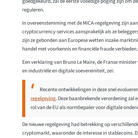
goedgekeurd, zal de eerste volledige poging zijn om de
reguleren.
In overeenstemming met de MiCA-regelgeving zijn aan
cryptocurrency-services aansprakelijk als ze belegger
zijn ze gebonden aan Europese wetten inzake marktmis
handel met voorkennis en financiële fraude verbieden.
Een verklaring van Bruno Le Maire, de Franse minister
en industriële en digitale soevereiniteit, zei:
Recente ontwikkelingen in deze snel evoluere
regelgeving
. Deze baanbrekende verordening zal e
rol van de EU als normbepaler voor digitale onde
De nieuwe regelgeving had betrekking op verschillend
cryptomarkt, waaronder de interesse in stablecoins. Dig