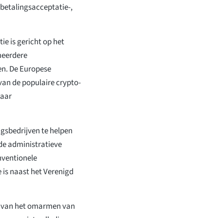
betalingsacceptatie-,
e is gericht op het
meerdere
en. De Europese
 van de populaire crypto-
haar
ingsbedrijven te helpen
 de administratieve
nventionele
is naast het Verenigd
ng van het omarmen van