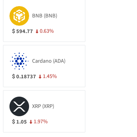
BNB (BNB)
0.63%
594.77
$
Cardano (ADA)
1.45%
0.18737
$
XRP (XRP)
1.97%
1.05
$