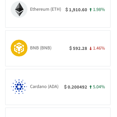
Ethereum (ETH)
1.98%
1,910.60
$
BNB (BNB)
1.46%
592.28
$
Cardano (ADA)
5.04%
0.200492
$