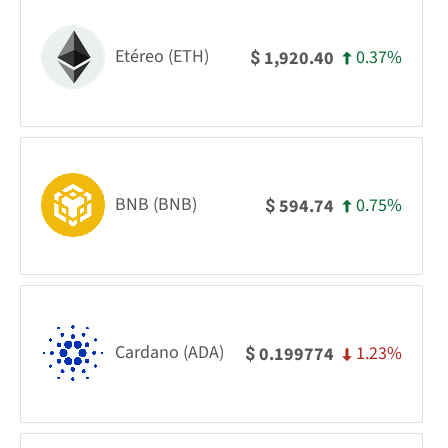
Etéreo (ETH)
0.37%
1,920.40
$
BNB (BNB)
0.75%
594.74
$
Cardano (ADA)
1.23%
0.199774
$