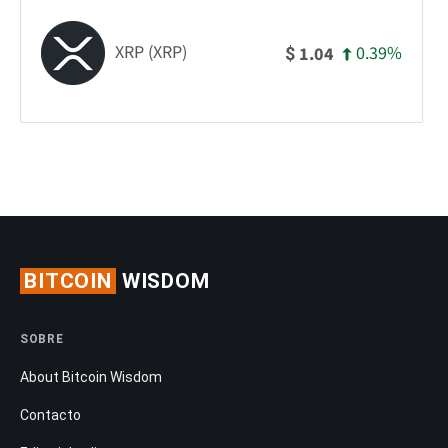
XRP (XRP)
0.39%
1.04
$
BITCOIN
WISDOM
SOBRE
About Bitcoin Wisdom
Contacto